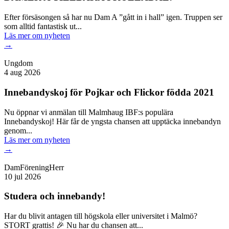
Efter försäsongen så har nu Dam A ”gått in i hall” igen. Truppen ser
som alltid fantastisk ut...
Läs mer
om nyheten
→
Ungdom
4 aug 2026
Innebandyskoj för Pojkar och Flickor födda 2021
Nu öppnar vi anmälan till Malmhaug IBF:s populära
Innebandyskoj! Här får de yngsta chansen att upptäcka innebandyn
genom...
Läs mer
om nyheten
→
Dam
Förening
Herr
10 jul 2026
Studera och innebandy!
Har du blivit antagen till högskola eller universitet i Malmö?
STORT grattis! 🎉 Nu har du chansen att...