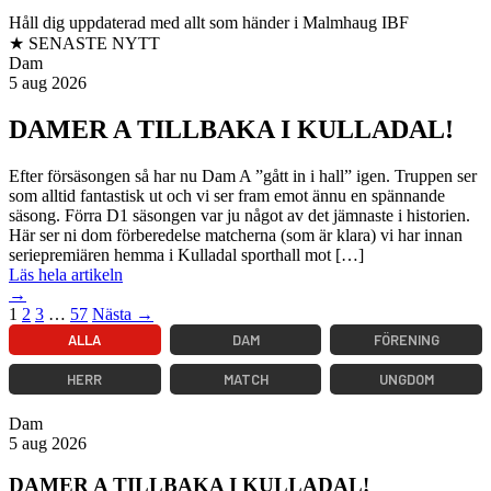
Håll dig uppdaterad med allt som händer i Malmhaug IBF
★ SENASTE NYTT
Dam
5 aug 2026
DAMER A TILLBAKA I KULLADAL!
Efter försäsongen så har nu Dam A ”gått in i hall” igen. Truppen ser
som alltid fantastisk ut och vi ser fram emot ännu en spännande
säsong. Förra D1 säsongen var ju något av det jämnaste i historien.
Här ser ni dom förberedelse matcherna (som är klara) vi har innan
seriepremiären hemma i Kulladal sporthall mot […]
Läs hela artikeln
→
1
2
3
…
57
Nästa →
ALLA
DAM
FÖRENING
HERR
MATCH
UNGDOM
Dam
5 aug 2026
DAMER A TILLBAKA I KULLADAL!