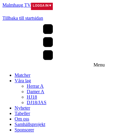
Malmhaug TV
LOGGA IN ▾
Tillbaka till startsidan
Menu
Matcher
Våra lag
Herrar A
Damer A
HJ18
DJ18/JAS
Nyheter
Tabeller
Om oss
Samhällsprojekt
Sponsorer