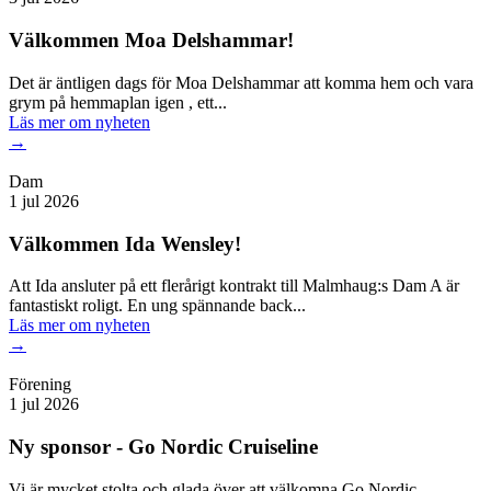
Välkommen Moa Delshammar!
Det är äntligen dags för Moa Delshammar att komma hem och vara
grym på hemmaplan igen , ett...
Läs mer
om nyheten
→
Dam
1 jul 2026
Välkommen Ida Wensley!
Att Ida ansluter på ett flerårigt kontrakt till Malmhaug:s Dam A är
fantastiskt roligt. En ung spännande back...
Läs mer
om nyheten
→
Förening
1 jul 2026
Ny sponsor - Go Nordic Cruiseline
Vi är mycket stolta och glada över att välkomna Go Nordic