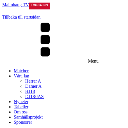
Malmhaug TV
LOGGA IN ▾
Tillbaka till startsidan
Menu
Matcher
Våra lag
Herrar A
Damer A
HJ18
DJ18/JAS
Nyheter
Tabeller
Om oss
Samhällsprojekt
Sponsorer