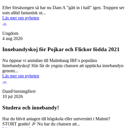
Efter försäsongen så har nu Dam A ”gått in i hall” igen. Truppen ser
som alltid fantastisk ut...
Läs mer
om nyheten
→
Ungdom
4 aug 2026
Innebandyskoj för Pojkar och Flickor födda 2021
Nu öppnar vi anmälan till Malmhaug IBF:s populära
Innebandyskoj! Här får de yngsta chansen att upptäcka innebandyn
genom...
Läs mer
om nyheten
→
Dam
Förening
Herr
10 jul 2026
Studera och innebandy!
Har du blivit antagen till högskola eller universitet i Malmö?
STORT grattis! 🎉 Nu har du chansen att...