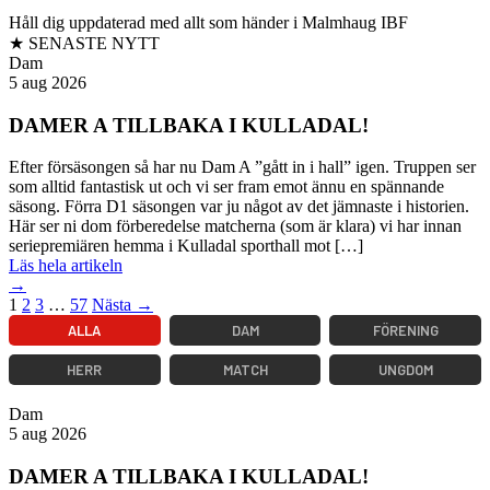
Håll dig uppdaterad med allt som händer i Malmhaug IBF
★ SENASTE NYTT
Dam
5 aug 2026
DAMER A TILLBAKA I KULLADAL!
Efter försäsongen så har nu Dam A ”gått in i hall” igen. Truppen ser
som alltid fantastisk ut och vi ser fram emot ännu en spännande
säsong. Förra D1 säsongen var ju något av det jämnaste i historien.
Här ser ni dom förberedelse matcherna (som är klara) vi har innan
seriepremiären hemma i Kulladal sporthall mot […]
Läs hela artikeln
→
1
2
3
…
57
Nästa →
ALLA
DAM
FÖRENING
HERR
MATCH
UNGDOM
Dam
5 aug 2026
DAMER A TILLBAKA I KULLADAL!